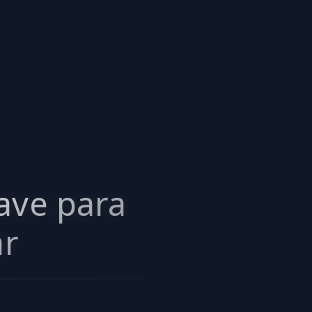
lave para
ar