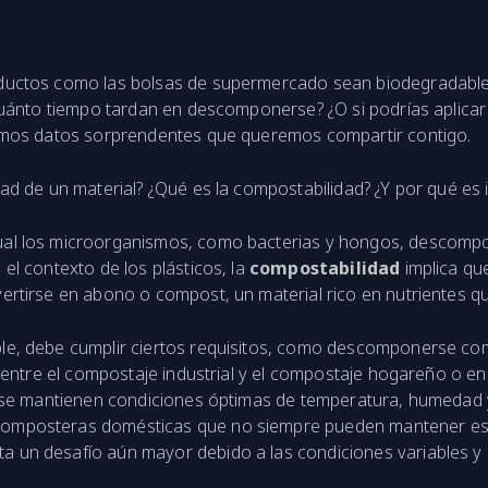
ductos como las bolsas de supermercado sean biodegradables
cuánto tiempo tardan en descomponerse? ¿O si podrías aplicar
rimos datos sorprendentes que queremos compartir contigo.
ad de un material? ¿Qué es la compostabilidad? ¿Y por qué es
cual los microorganismos, como bacterias y hongos, descom
el contexto de los plásticos, la
compostabilidad
implica q
rtirse en abono o compost, un material rico en nutrientes que
le, debe cumplir ciertos requisitos, como descomponerse co
s entre el compostaje industrial y el compostaje hogareño o e
e se mantienen condiciones óptimas de temperatura, humedad y
omposteras domésticas que no siempre pueden mantener esta
a un desafío aún mayor debido a las condiciones variables y l