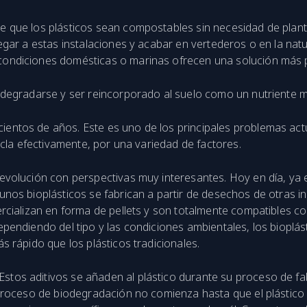
que los plásticos sean compostables sin necesidad de plantas
legar a estas instalaciones y acabar en vertederos o en la n
ndiciones domésticas o marinas ofrecen una solución más prá
 degradarse y ser reincorporado al suelo como un nutriente m
entos de años. Este es uno de los principales problemas act
icla efectivamente, por una variedad de factores.
evolución con perspectivas muy interesantes. Hoy en día, ya e
nos bioplásticos se fabrican a partir de desechos de otras in
rcializan en forma de pellets y son totalmente compatibles c
ependiendo del tipo y las condiciones ambientales, los biopl
 rápido que los plásticos tradicionales.
Estos aditivos se añaden al plástico durante su proceso de fabr
 proceso de biodegradación no comienza hasta que el plásti