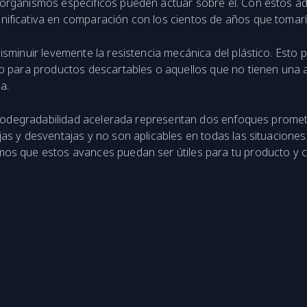
organismos específicos pueden actuar sobre él. Con estos adi
ificativa en comparación con los cientos de años que tomaría 
disminuir levemente la resistencia mecánica del plástico. Est
to para productos descartables o aquellos que no tienen una 
a.
e biodegradabilidad acelerada representan dos enfoques prome
jas y desventajas y no son aplicables en todas las situacion
os que estos avances puedan ser útiles para tu producto y co